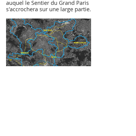
auquel le Sentier du Grand Paris
s'accrochera sur une large partie.
Le Sentier Métropolitain du
Grand Paris est un projet qui
découle de la convergence
de différentes démarches
distinctes telles que
banlieuedeparis.org
de Denis
Moreau,
La Révolution de Paris