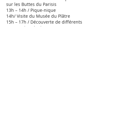
sur les Buttes du Parisis
13h – 14h / Pique-nique
14h/ Visite du Musée du Plâtre
15h – 17h / Découverte de différents
espaces boisés du territoire
17h – 18h30 / Arrivée, pause, apéritif
18h30 – 20h / Atelier construction
cabane, Cueillette plantes comestibles,
Collecte pour le musée de la forêt,
Collecte de terres, conférence-débat sur
l’histoire de la forêt,
Préparation du feu
de camp
20h – 22h / Repas collectif composé de
plantes sauvages comestibles
22h30 – 23h30 / Balade des sous-bois,
temps d’écoute nocturne, conte sylvestre
autour du feu de camp
23h30 / Écoute de chauve-souris,
Bivouac
au Fort de Cormeilles-en-Parisis
Dimanche 19 juin 2022
8h – 10h : Petit déjeuner
10h – 11h30 / Echanges sur les ateliers,