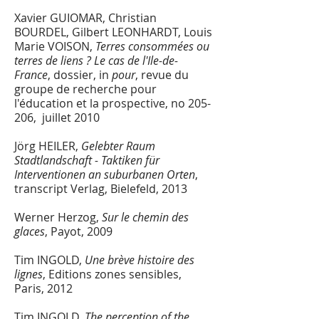
Xavier GUIOMAR, Christian
BOURDEL, Gilbert LEONHARDT, Louis
Marie VOISON,
Terres consommées ou
terres de liens ? Le cas de l'Ile-de-
France
, dossier, in
pour
, revue du
groupe de recherche pour
l'éducation et la prospective, no 205-
206, juillet 2010
Jörg HEILER,
Gelebter Raum
Stadtlandschaft - Taktiken für
Interventionen an suburbanen Orten
,
transcript Verlag, Bielefeld, 2013
Werner Herzog,
Sur le chemin des
glaces
, Payot, 2009
Tim INGOLD,
Une brève histoire des
lignes
, Editions zones sensibles,
Paris, 2012
Tim INGOLD
,
The perception of the