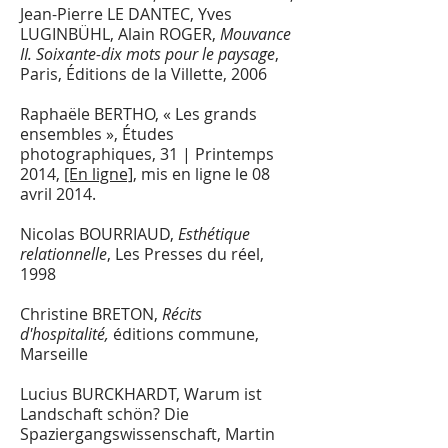
Jean-Pierre LE DANTEC, Yves
LUGINBÜHL, Alain ROGER,
Mouvance
II. Soixante-dix mots pour le paysage
,
Paris, Éditions de la Villette, 2006
Raphaële BERTHO, « Les grands
ensembles », Études
photographiques, 31 | Printemps
2014,
[En ligne]
, mis en ligne le 08
avril 2014.
Nicolas BOURRIAUD,
Esthétique
relationnelle
, Les Presses du réel,
1998
Christine BRETON,
Récits
d'hospitalité,
éditions commune,
Marseille
Lucius BURCKHARDT, Warum ist
Landschaft schön? Die
Spaziergangswissenschaft, Martin