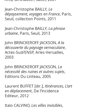
Jean-Christophe BAILLY,
Le
dép
aysement, voyages en France
, Paris,
Seuil, collection Points, 2011
Jean-Christophe BAILLY
,
La phrase
urbaine
, Paris, Seuil, 2013
John BRINCKEROFF JACKSON,
A la
découverte du paysage vernaculaire
,
Actes-Sud/ENSP, Arles-Versailles,
2003
John BRINCKEROFF JACKSON,
La
nécessité des ruines et autres sujets
,
Editions Du Linteau
, 2005
Laurent BUFFET [dir.],
Itinérances, L’art
en déplacemen
t, De l’Incidence
Editeur, 2012
Italo CALVINO,
Les villes invisibles
,