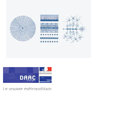
Le voyage métropolitain
association de loi 1901
www.levoyagemetropolitain.com
levoyagemetropolitain(@)gmail.com
© Le voyage métropolitain 2020. Tous droits
réservés